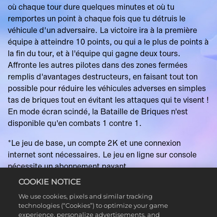
où chaque tour dure quelques minutes et où tu
remportes un point à chaque fois que tu détruis le
véhicule d'un adversaire. La victoire ira à la première
équipe à atteindre 10 points, ou qui a le plus de points à
la fin du tour, et à l'équipe qui gagne deux tours.
Affronte les autres pilotes dans des zones fermées
remplis d'avantages destructeurs, en faisant tout ton
possible pour réduire les véhicules adverses en simples
tas de briques tout en évitant les attaques qui te visent !
En mode écran scindé, la Bataille de Briques n'est
disponible qu'en combats 1 contre 1.
*Le jeu de base, un compte 2K et une connexion
internet sont nécessaires. Le jeu en ligne sur console
nécessite un abonnement payant.
COOKIE NOTICE
We use cookies, pixels and similar tracking
LEARN MORE
technologies (“Cookies”) to optimize your game
experience, personalize advertisements, and