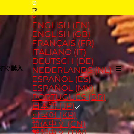
JP
ENGLISH (EN)
ENGLISH (GB)
FRANÇAIS (FR)
ITALIANO (IT)
DEUTSCH (DE)
NEDERLANDS (NL)
すぐ購入
ESPAÑOL (ES)
ESPAÑOL (MX)
PORTUGUÊS (BR)
日本語 (JP)
한국어 (KR)
简体中文 (CN)
繁體中文 (TW)