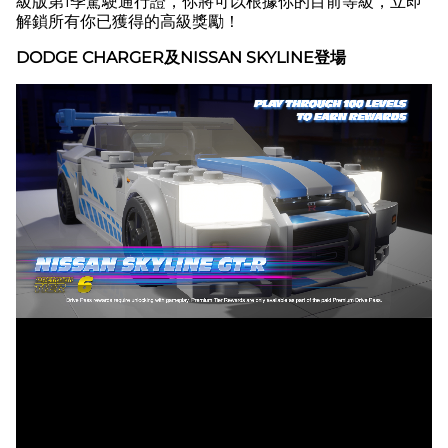
級版第1季駕駛通行證，你將可以根據你的目前等級，立即
解鎖所有你已獲得的高級獎勵！
點
擊
DODGE CHARGER及NISSAN SKYLINE登場
「
播
放
」
即
表
示
你
同
意
Yo
uT
ub
e
的
隱
私
權