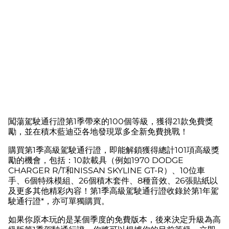
闖蕩駕駛通行證第1季帶來的100個等級，獲得21款免費獎
A
勵，並在積木藍迪亞各地發現眾多全新免費挑戰！
c
c
購買第1季高級駕駛通行證，即能解鎖獲得總計101項高級獎
e
勵的機會，包括：10款載具（例如1970 DODGE
p
CHARGER R/T和NISSAN SKYLINE GT-R）、10位車
t
手、6個特殊模組、26個積木套件、8種音效、26張貼紙以
&
P
及更多其他精彩內容！第1季高級駕駛通行證收錄於第1年駕
l
駛通行證*，亦可單獨購買。
a
y
如果你原本玩的是某個季度的免費版本，後來決定升級為高