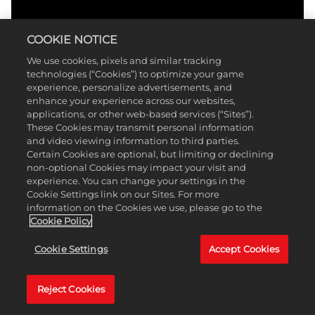
COOKIE NOTICE
We use cookies, pixels and similar tracking
technologies (“Cookies”) to optimize your game
experience, personalize advertisements, and
enhance your experience across our websites,
applications, or other web-based services (“Sites”).
These Cookies may transmit personal information
and video viewing information to third parties.
Certain Cookies are optional, but limiting or declining
non-optional Cookies may impact your visit and
experience. You can change your settings in the
Cookie Settings link on our Sites. For more
information on the Cookies we use, please go to the
Cookie Policy
Cookie Settings
Accept Cookies
Reject Cookies