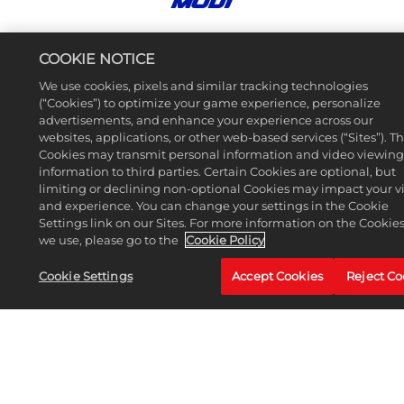
MODI
Klaar om je vaardigheden te testen tegen de beste
COOKIE NOTICE
spelers van Steenlandië? Ranked, dat samen met
Drive Pass Season 2 wordt gelanceerd, is een
We use cookies, pixels and similar tracking technologies
toevoeging aan de Met iedereen spelen online
(“Cookies”) to optimize your game experience, personalize
multiplayer modi*. De Race- en Steengevecht-modi
advertisements, and enhance your experience across our
maken Ranked-wedstrijden mogelijk en je kunt
websites, applications, or other web-based services (“Sites”). T
hiervoor in een groep van maximaal drie spelers in
Cookies may transmit personal information and video viewing
de rij staan! De Ranked klassementen worden
information to third parties. Certain Cookies are optional, but
gereset aan het einde van elke Heat van twee
limiting or declining non-optional Cookies may impact your vi
weken, met zes Heats in elk nieuw Season. Alle
and experience. You can change your settings in the Cookie
Ranked-races maken gebruik van klasse A-
Settings link on our Sites. For more information on the Cookie
voertuigen, dus je moet het beste van jezelf geven
we use, please go to the
Cookie Policy
als je de hoogste podiumplaats wilt veroveren.
Cookie Settings
Accept Cookies
Reject Co
RANKED BELONINGEN
Naast het recht om op te scheppen, kun je extra
beloningen verdienen door de ladders van elke
Heat en Season te beklimmen in Ranked
multiplayer! Als je een Ranked-wedstrijd voltooit,