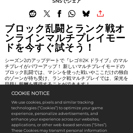
SNSでシェア
ブロック乱闘とランク戦オ
ンラインマルチプレイモー
ドを今すぐ試そう！
シーズン2のアップデートで『レゴ®2K ドライブ』のマル
チプレイがパワーアップ！ 新しいマルチプレイモードの
ブロック乱闘では、マシンを使った戦いやここだけの独自
のゾーンが待ち受け、ランク戦マルチプレイでは、栄光を
目指し報酬を獲得することができます！
COOKIE NOTICE
今すぐ遊び始めることができる、2つの新しいモードの詳
細をご紹介します。ブロック乱闘で敵を粉砕し、他のドラ
We use cookies, pixels and similar tracking
イバーにもスキルを見せつけ、上位ランクに駆け上がりま
technologies (“Cookies”) to optimize your game
しょう。
experience, personalize advertisements, and
enhance your experience across our websites,
applications, or other web-based services (“Sites”).
ブロック乱闘の紹介
These Cookies may transmit personal information