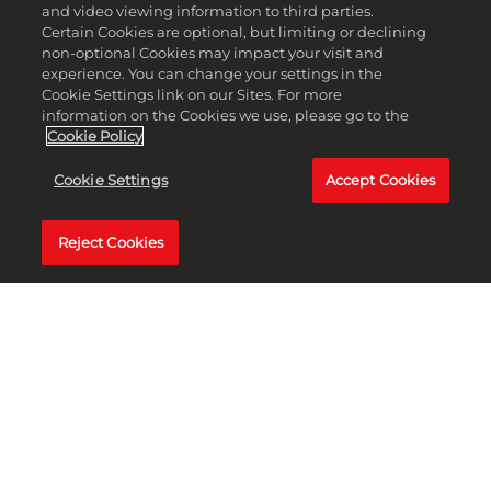
and video viewing information to third parties.
乱闘上等！ 1対1のオフライン分割画面でもプレイできる、
Certain Cookies are optional, but limiting or declining
3対3のオンラインマルチプレイモード*、ブロック乱闘で
non-optional Cookies may impact your visit and
腕試ししましょう。このモードでは赤チームvs青チーム
experience. You can change your settings in the
に分かれ競い合います。各ラウンドの長さは数分間。対戦
Cookie Settings link on our Sites. For more
相手のマシンを破壊するごとにポイントを獲得することが
information on the Cookies we use, please go to the
できます。10ポイントを先取したチーム（または時間切
Cookie Policy
れになった時点でポイントが多いチーム）がそのラウンド
での勝者となり、2ラウンド取ったチームが栄光を手にし
Cookie Settings
Accept Cookies
ます。
ブロック乱闘のゾーン
Reject Cookies
ブロック乱闘のマッチは、強力なパワーアップ、交差する
道、戦いに使える障害物がいっぱいの独自ゾーンで行われ
ます。月面での「トゥ・ザ・ムーン」で敵のマシンを宇宙
の塵へと消し去り、「フロンティア対決」の鉱山の煮えた
ぎる溶岩を飛び越え、「キャバーン・クラッシュ」で地底
湖や地下城を駆け抜けよう！
ブロック乱闘のパワーアップ
ブロック乱闘には、「地雷」や「フルーツブラスター」、