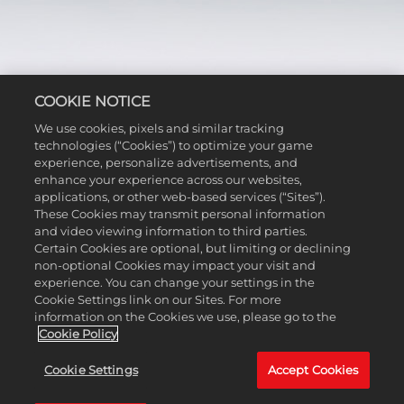
打造新载具
COOKIE NOTICE
We use cookies, pixels and similar tracking
在车库中，你可以随心所欲，打造自己的梦幻载具，从
technologies (“Cookies”) to optimize your game
头到尾定制每一块积木。为了帮你快速上手，猴妹晴晴
experience, personalize advertisements, and
enhance your experience across our websites,
准备了超多的可选教程。它们可以帮你快速熟悉众多可
applications, or other web-based services (“Sites”).
用的工具。等你准备就绪，赶快进入车身工作室，开始
These Cookies may transmit personal information
动手造车吧。一开始，这里就有上百个积木供你选用。
and video viewing information to third parties.
它们在积木抽屉中按照类型、类别有序排列，非常方便
Certain Cookies are optional, but limiting or declining
non-optional Cookies may impact your visit and
实用。为了让你的载具不至于大到堵住整条赛道，打造
experience. You can change your settings in the
载具所用的积木与其他附件的数量是有限制的。不过不
Cookie Settings link on our Sites. For more
要担心，你还是拥有极大的自由发挥空间。
information on the Cookies we use, please go to the
Cookie Policy
Cookie Settings
Accept Cookies