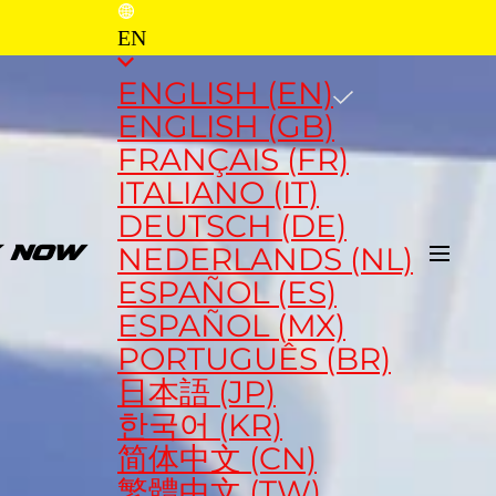
EN
ENGLISH (EN)
ENGLISH (GB)
FRANÇAIS (FR)
ITALIANO (IT)
DEUTSCH (DE)
NEDERLANDS (NL)
Y NOW
ESPAÑOL (ES)
ESPAÑOL (MX)
PORTUGUÊS (BR)
日本語 (JP)
한국어 (KR)
简体中文 (CN)
繁體中文 (TW)