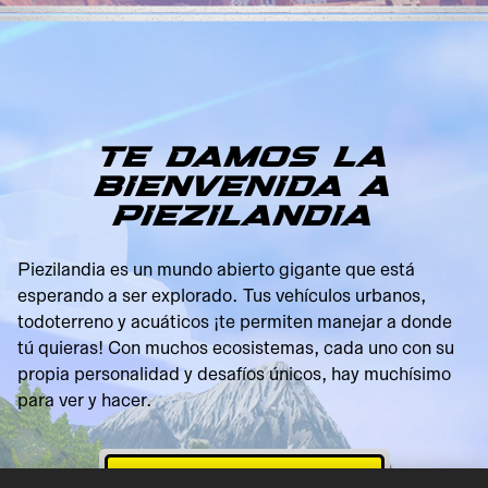
en jugar,
aceptas la
política de
privacidad
de YouTube
y la
transferencia
de datos a
TE DAMOS LA
los
BIENVENIDA A
servidores
PIEZILANDIA
de Google.
Piezilandia es un mundo abierto gigante que está
esperando a ser explorado. Tus vehículos urbanos,
todoterreno y acuáticos ¡te permiten manejar a donde
tú quieras! Con muchos ecosistemas, cada uno con su
propia personalidad y desafíos únicos, hay muchísimo
para ver y hacer.
MÁS INFORMACIÓN