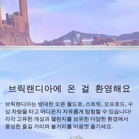
Accept
& Play
재생을 클
릭하면
YouTube
의 개인 정
보 보호정
책
에 동의
하는 것으
로 간주되
브릭랜디아에 온 걸 환영해요
며, 데이터
가
Google
브릭랜디아는 방대한 오픈 월드로, 스트릿, 오프로드, 수
서버로 전
상 차량을 타고 어디든지 자유롭게 탐험할 수 있습니다!
송됩니다.
각각 고유한 개성과 챌린지를 보유한 다양한 환경에서
풍성한 즐길 거리와 볼거리를 마음껏 즐기세요.