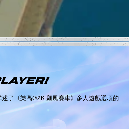
PLAYER!
述了《樂高®2K 飆風賽車》多人遊戲選項的