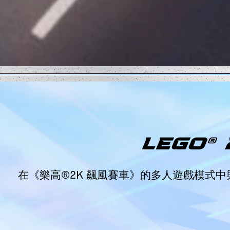
LEGO® 
在《樂高®2K 飆風賽車》的多人遊戲模式