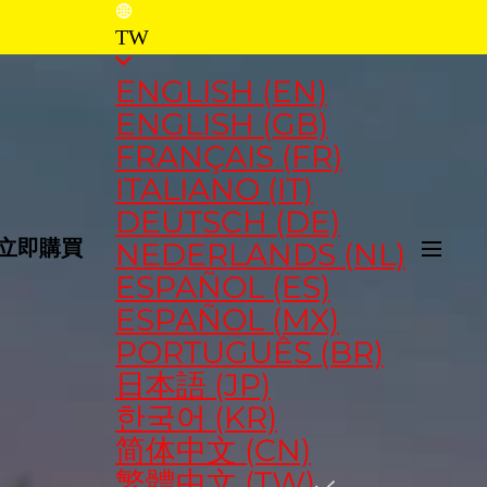
TW
ENGLISH (EN)
ENGLISH (GB)
FRANÇAIS (FR)
ITALIANO (IT)
DEUTSCH (DE)
NEDERLANDS (NL)
立即購買
ESPAÑOL (ES)
ESPAÑOL (MX)
PORTUGUÊS (BR)
日本語 (JP)
한국어 (KR)
简体中文 (CN)
繁體中文 (TW)