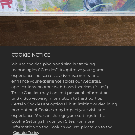
鬼魂
COOKIE NOTICE
We use cookies, pixels and similar tracking
使用「鬼魂」強化裝備，暫時將載具變成幽靈形態，體
technologies (“Cookies”) to optimize your game
驗超自然的駕駛樂趣。在這種狀態下，你可以毫無阻礙
experience, personalize advertisements, and
enhance your experience across our websites,
地穿越障礙物、其他賽車和強化裝備。甚至在崎嶇地形
applications, or other web-based services (“Sites”).
上也不會降低速度。鬼魂效果持續期間，如果你身旁有
These Cookies may transmit personal information
其他對手，可以提前停用效果、突然現身，對新鄰居造
and video viewing information to third parties.
成出其不意的傷害！
Certain Cookies are optional, but limiting or declining
non-optional Cookies may impact your visit and
experience. You can change your settings in the
Cookie Settings link on our Sites. For more
information on the Cookies we use, please go to the
Cookie Policy