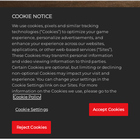
COOKIE NOTICE
We use cookies, pixels and similar tracking
technologies (“Cookies”) to optimize your game
experience, personalize advertisements, and
LAS TEMPORADAS
enhance your experience across our websites,
NO TIENEN LÍMITES
applications, or other web-based services (“Sites”).
These Cookies may transmit personal information
DE TIEMPO
and video viewing information to third parties.
Certain Cookies are optional, but limiting or declining
Las temporadas de LEGO 2K Drive no tienen límites
non-optional Cookies may impact your visit and
para que puedas elegir y jugar cada temporada a tu
experience. You can change your settings in the
Cookie Settings link on our Sites. For more
ritmo. Si ya has jugado la versión gratuita de una
information on the Cookies we use, please go to the
temporada y decides mejorarla con el Drive Pass
Cookie Policy
Premium, ¡desbloquearás al instante todas las
recompensas premium que hayas ganado según tu nivel
Cookie Settings
Accept Cookies
actual!
Reject Cookies