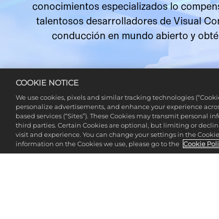
conocimientos especializados lo compens
talentosos desarrolladores de Visual C
conducción en mundo abierto y obtén 
COOKIE NOTICE
We use cookies, pixels and similar tracking technologies (“Cook
personalize advertisements, and enhance your experience across
based services (“Sites”). These Cookies may transmit personal i
third parties. Certain Cookies are optional, but limiting or dec
visit and experience. You can change your settings in the Cookie 
information on the Cookies we use, please go to the
Cookie Pol
ÚLTIMO EPI