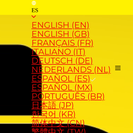
ES
ENGLISH (EN)
ENGLISH (GB)
FRANÇAIS (FR)
ITALIANO (IT)
DEUTSCH (DE)
NEDERLANDS (NL)
AHORA
ESPAÑOL (ES)
ESPAÑOL (MX)
PORTUGUÊS (BR)
日本語 (JP)
한국어 (KR)
简体中文 (CN)
繁體中文 (TW)