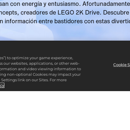
an con energía y entusiasmo. Afortunadamente, 
oncepts, creadores de LEGO 2K Drive. Descubre
información entre bastidores con estas divertid
ies”) to optimize your game experience,
 our websites, applications, or other web-
Cookie S
nformation and video viewing information to
lining non-optional Cookies may impact your
Settings link on our Sites. For more
icy
SODIO RED DE NOT