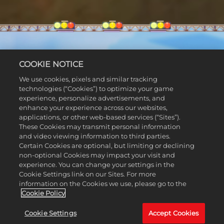
COOKIE NOTICE
We use cookies, pixels and similar tracking
technologies (“Cookies”) to optimize your game
¡LA EXPERIENCIA DE
experience, personalize advertisements, and
CONDUCCIÓN LEGO
enhance your experience across our websites,
applications, or other web-based services (“Sites”).
DEFINITIVA!
These Cookies may transmit personal information
and video viewing information to third parties.
¡Bienvenido a Bricklandia, hogar de una enorme
Certain Cookies are optional, but limiting or declining
non-optional Cookies may impact your visit and
aventura de conducción LEGO® en mundo abierto.
experience. You can change your settings in the
Compite donde quieras, juega con quien quieras,
Cookie Settings link on our Sites. For more
construye el coche de tus sueños y derrota a un elenco
information on the Cookies we use, please go to the
de alocados rivales para conseguir la codiciada Copa
Cookie Policy
Celestial! En LEGO 2K Drive, tus increíbles vehículos
Cookie Settings
Accept Cookies
transformables te darán la libertad de conducir a toda