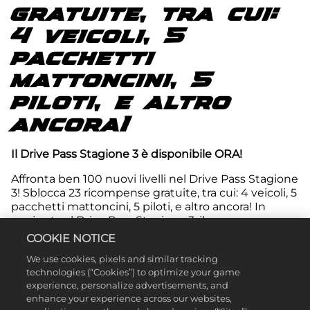
gratuite, tra cui:
4 veicoli, 5
pacchetti
mattoncini, 5
piloti, e altro
ancora!
Il Drive Pass Stagione 3 è disponibile ORA!
Affronta ben 100 nuovi livelli nel Drive Pass Stagione
3! Sblocca 23 ricompense gratuite, tra cui: 4 veicoli, 5
pacchetti mattoncini, 5 piloti, e altro ancora! In
aggiunta al Drive Pass Stagione 3, il nuovo
aggiornamento di LEGO® 2K Drive include anche
COOKIE NOTICE
nuove modalità di gioco e ricompense da sbloccare!
We use cookies, pixels and similar tracking
Il Premium Drive Pass Stagione 3 ti permette di
technologies (“Cookies”) to optimize your game
experience, personalize advertisements, and
sbloccare 99 ricompense premium in totale, tra cui:
enhance your experience across our websites,
9 veicoli, 25 pacchetti mattoncini, 10 piloti, 6 effetti,