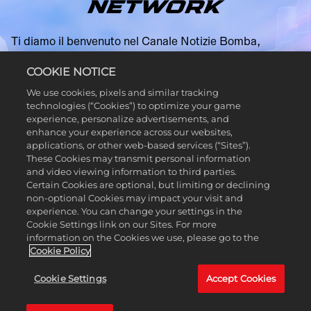
NETWORK
Ti diamo il benvenuto nel Canale Notizie Bomba,
condotto da Vikki Velox e Parker Carr! Vikki e Parker
COOKIE NOTICE
trasmettono in diretta da Mattonia per fornire tutte le
informazioni provenienti dallo sconfinato mondo in
We use cookies, pixels and similar tracking
technologies (“Cookies”) to optimize your game
modalità open world di LEGO® 2K Drive. Non saranno i
experience, personalize advertisements, and
migliori telecronisti in circolazione per via di quanto si
enhance your experience across our websites,
perdano nel racconto di aneddoti e nel farsi scherzetti
applications, or other web-based services (“Sites”).
durante le trasmissioni, ma ciò che manca loro in
These Cookies may transmit personal information
and video viewing information to third parties.
professionalità, lo compensano in entusiasmo ed
Certain Cookies are optional, but limiting or declining
energia pura! Per fortuna, Vikki e Parker sono in
non-optional Cookies may impact your visit and
contatto con gli sviluppatori di talento della Visual
experience. You can change your settings in the
Concepts, i creatori di LEGO 2K Drive! Scopri cosa
Cookie Settings link on our Sites. For more
information on the Cookies we use, please go to the
aspettarti da questo gioco di guida in modalità open
Cookie Policy
world e scopri tutti i retroscena nel dietro le quinte ricco
di spassose interviste agli sviluppatori.
Cookie Settings
Accept Cookies