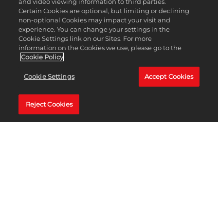
and video viewing information to third parties.
Certain Cookies are optional, but limiting or declining
non-optional Cookies may impact your visit and
experience. You can change your settings in the
Cookie Settings link on our Sites. For more
information on the Cookies we use, please go to the
Cookie Policy
Cookie Settings
Accept Cookies
Reject Cookies
TURBOFELD
Hier startet deine Reise zum großen Ziel, dem Sky-
Pokal. Hier nimmt dich auch der erfahrene Rennfahrer
Clutch Racington unter seine Fittiche und bringt dir
alles bei, was du übers Fahren wissen musst. Gewöhne
dich hier an das Fahrgefühl deines Fahrzeugs und