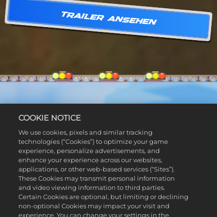
TRAILER ANSEHEN
COOKIE NOTICE
We use cookies, pixels and similar tracking
DIE ULTIMATIVE LEGO
technologies (“Cookies”) to optimize your game
experience, personalize advertisements, and
RENNERFAHRUNG!
enhance your experience across our websites,
applications, or other web-based services (“Sites”).
Willkommen in Bricklandia, der Heimat eines riesigen
These Cookies may transmit personal information
and video viewing information to third parties.
LEGO® Open-World-Rennabenteuers. Fahre frei
Certain Cookies are optional, but limiting or declining
herum, spiele, mit wem du willst, bau die Fahrzeuge
non-optional Cookies may impact your visit and
deiner Träume und besiege wilde Rennrivalen im Kampf
experience. You can change your settings in the