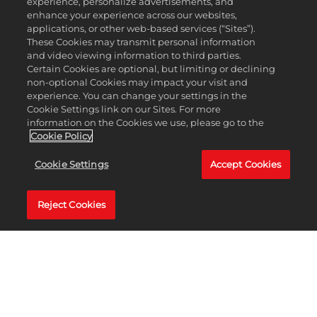
experience, personalize advertisements, and
에서 꼭 알아야 할 모든 소식을 전해드립니다. 방송 중에
enhance your experience across our websites,
개인적인 이야기를 나누고 몰래 게임을 즐기는 것을 좋
applications, or other web-based services (“Sites”).
아하는 두 사람은 전문 해설자와는 거리가 멀지만, 이들
These Cookies may transmit personal information
은 부족한 전문 지식을 순수한 에너지와 열정으로 보완
and video viewing information to third parties.
Certain Cookies are optional, but limiting or declining
합니다! 다행히도 비키와 파커는 레고 2K 드라이브의 제
non-optional Cookies may impact your visit and
작사인 Visual Concepts의 재능 있는 개발자들과 연락을
experience. You can change your settings in the
취하고 있습니다! 유쾌한 개발자 인터뷰를 통해 이 오픈
Cookie Settings link on our Sites. For more
월드 레이싱 어드벤처 게임에서 무엇을 기대할 수 있는
information on the Cookies we use, please go to the
Cookie Policy
지 확인하고 게임의 뒷이야기에 대한 정보를 얻으세요.
Cookie Settings
Accept Cookies
Reject Cookies