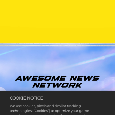
AWESOME NEWS
NETWORK
비키 휠러와 파커 카르가 진행하는 어썸 뉴스 네트워크
COOKIE NOTICE
에 오신 것을 환영합니다! 비키와 파커가 브릭랜디아에
We use cookies, pixels and similar tracking
서 생방송으로 레고® 2K 드라이브의 광활한 오픈 월드
technologies (“Cookies”) to optimize your game