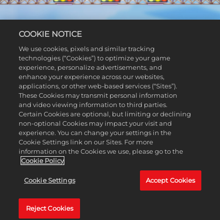
COOKIE NOTICE
We use cookies, pixels and similar tracking
technologies (“Cookies”) to optimize your game
UNE EXPÉRIENCE DE
experience, personalize advertisements, and
PILOTAGE LEGO
enhance your experience across our websites,
applications, or other web-based services (“Sites”).
INOUBLIABLE !
These Cookies may transmit personal information
and video viewing information to third parties.
Certain Cookies are optional, but limiting or declining
Bienvenue à Bricklandia, immense monde ouvert
non-optional Cookies may impact your visit and
LEGO® et lieu parfait pour une aventure unique. Faites
experience. You can change your settings in the
la course partout, jouez avec qui vous voulez,
Cookie Settings link on our Sites. For more
construisez vos bolides de rêve et battez-vous contre
information on the Cookies we use, please go to the
Cookie Policy
des fous du volant pour remporter le Trophée Céleste !
Dans LEGO 2K Drive, vous êtes libre de foncer à bord
Cookie Settings
Accept Cookies
d'un bolide exceptionnel et transformable, aussi bien
sur des circuits qu'en hors piste, ainsi que sur l'eau.
Reject Cookies
Installez-vous, mettez les gaz et partez à la découverte