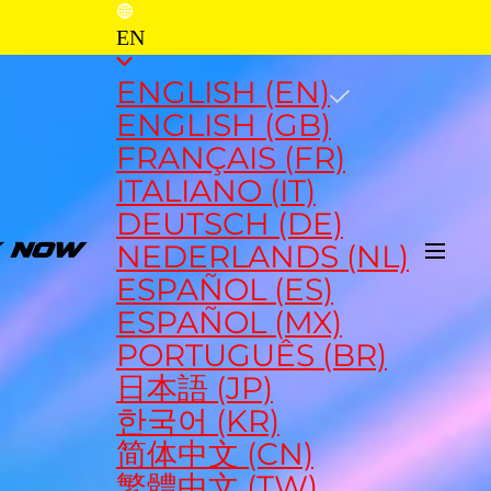
EN
ENGLISH (EN)
ENGLISH (GB)
FRANÇAIS (FR)
ITALIANO (IT)
DEUTSCH (DE)
NEDERLANDS (NL)
Y NOW
ESPAÑOL (ES)
ESPAÑOL (MX)
PORTUGUÊS (BR)
日本語 (JP)
한국어 (KR)
简体中文 (CN)
繁體中文 (TW)