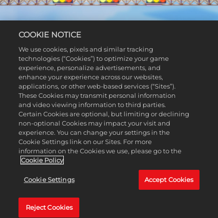
COOKIE NOTICE
We use cookies, pixels and similar tracking
technologies (“Cookies”) to optimize your game
A MAIS INCRÍVEL
experience, personalize advertisements, and
EXPERIÊNCIA DE
enhance your experience across our websites,
applications, or other web-based services (“Sites”).
PILOTAGEM LEGO!
These Cookies may transmit personal information
and video viewing information to third parties.
Certain Cookies are optional, but limiting or declining
Bem-vindos à Peçalândia, terra de uma aventura
non-optional Cookies may impact your visit and
imensa de pilotagem em mundo aberto da LEGO®.
experience. You can change your settings in the
Corra em qualquer lugar, jogue com qualquer pessoa,
Cookie Settings link on our Sites. For more
construa seus veículos dos sonhos e derrote um elenco
information on the Cookies we use, please go to the
Cookie Policy
de vilões malucos, em busca do cobiçado Troféu
Celeste! Em LEGO 2K Drive, seus veículos fantásticos
Cookie Settings
Accept Cookies
que se transformam dão a você a liberdade de ir, sem
interrupção, das empolgantes pistas de corrida para
Reject Cookies
terrenos off-road e para águas abertas. Vá para trás do